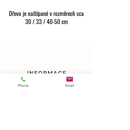
Dřevo je naštípané v rozměrech cca
30 / 33 / 40-50 cm
Objednávky přijímáme na tel. čísle:
732 236
535
INFORMACE
Tomáš Saitl
Phone
Email
IČO:
21261369
mob.:
+420 732 236 535
Kunčice pod Ondřejníkem 303,
Česká Republika